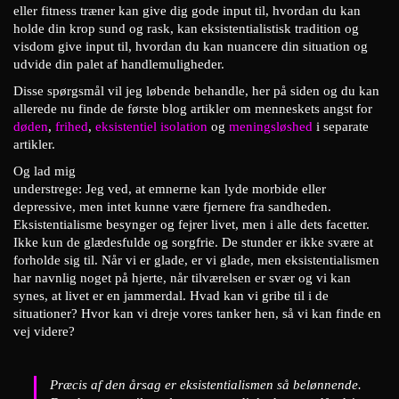
eller fitness træner kan give dig gode input til, hvordan du kan
holde din krop sund og rask, kan eksistentialistisk tradition og
visdom give input til, hvordan du kan nuancere din situation og
udvide din palet af handlemuligheder.
Disse spørgsmål vil jeg løbende behandle, her på siden og du kan
allerede nu finde de første blog artikler om menneskets angst for
døden
,
frihed
,
eksistentiel isolation
og
meningsløshed
i separate
artikler.
Og lad mig
understrege: Jeg ved, at emnerne kan lyde morbide eller
depressive, men intet kunne være fjernere fra sandheden.
Eksistentialisme besynger og fejrer livet, men i alle dets facetter.
Ikke kun de glædesfulde og sorgfrie. De stunder er ikke svære at
forholde sig til. Når vi er glade, er vi glade, men eksistentialismen
har navnlig noget på hjerte, når tilværelsen er svær og vi kan
synes, at livet er en jammerdal. Hvad kan vi gribe til i de
situationer? Hvor kan vi dreje vores tanker hen, så vi kan finde en
vej videre?
Præcis af den årsag er eksistentialismen så belønnende.