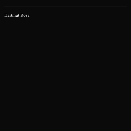
Hartmut Rosa
Irvin Yalom
Martin Buber
Meningsløshed
Organisatorisk eksistentialisme
Sheldon Solomon
Simone de Beauvoir