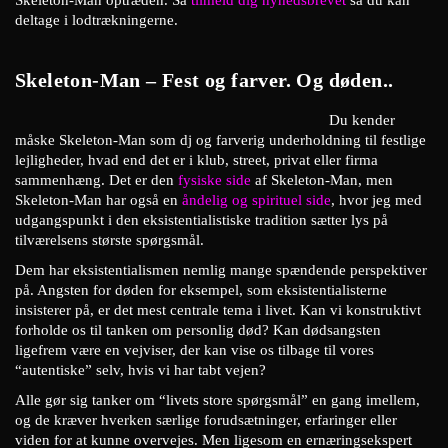
deltage i lodtrækningerne.
Skeleton-Man – Fest og farver. Og døden..
Du kender
måske Skeleton-Man som dj og farverig underholdning til festlige
lejligheder, hvad end det er i klub, street, privat eller firma
sammenhæng. Det er den
fysiske side
af Skeleton-Man, men
Skeleton-Man har også en
åndelig og spirituel side
, hvor jeg med
udgangspunkt i den eksistentialistiske tradition sætter lys på
tilværelsens største spørgsmål.
Dem har eksistentialismen nemlig mange spændende perspektiver
på. Angsten for døden for eksempel, som eksistentialisterne
insisterer på, er det mest centrale tema i livet. Kan vi konstruktivt
forholde os til tanken om personlig død? Kan dødsangsten
ligefrem være en vejviser, der kan vise os tilbage til vores
“autentiske” selv, hvis vi har tabt vejen?
Alle gør sig tanker om “livets store spørgsmål” en gang imellem,
og de kræver hverken særlige forudsætninger, erfaringer eller
viden for at kunne overvejes. Men ligesom en ernæringsekspert