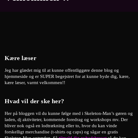
Kære læser
Jeg har glædet mig til at kunne offentliggøre denne blog og
hjemmeside og er SUPER begejstret for at kunne byde dig, kære,
kære læser, varmt velkommen!!
Hvad vil der ske her?
Her på bloggen vil du kunne følge med i Skeleton-Man’s gøren og
laden, dj aktiviteter, kommende foredrag og workshops mv. Der
bliver nok også en lodtrækning eller to, hvor du kan vinde
forskelligt merchandise (t-shirts og caps) og sågar en gratis
Skeleton-Man optræden. Så
tilmeld dig nyhedsbrevet
så du kan