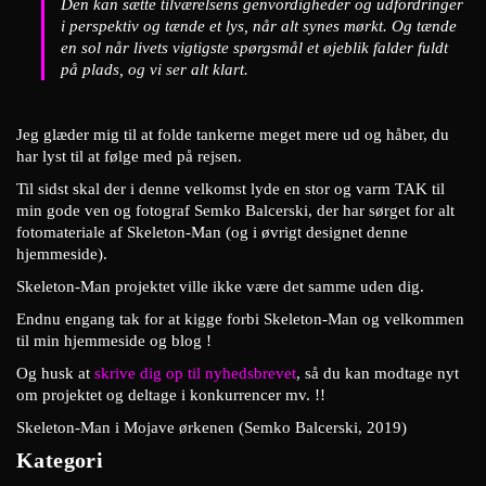
Den kan sætte tilværelsens genvordigheder og udfordringer
i perspektiv og tænde et lys, når alt synes mørkt. Og tænde
en sol når livets vigtigste spørgsmål et øjeblik falder fuldt
på plads, og vi ser alt klart.
Jeg glæder mig til at folde tankerne meget mere ud og håber, du
har lyst til at følge med på rejsen.
Til sidst skal der i denne velkomst lyde en stor og varm TAK til
min gode ven og fotograf Semko Balcerski, der har sørget for alt
fotomateriale af Skeleton-Man (og i øvrigt designet denne
hjemmeside).
Skeleton-Man projektet ville ikke være det samme uden dig.
Endnu engang tak for at kigge forbi Skeleton-Man og velkommen
til min hjemmeside og blog !
Og husk at
skriv
e dig op til nyhedsbrevet
, så du kan modtage nyt
om projektet og deltage i konkurrencer mv. !!
Skeleton-Man i Mojave ørkenen (Semko Balcerski, 2019)
Kategori