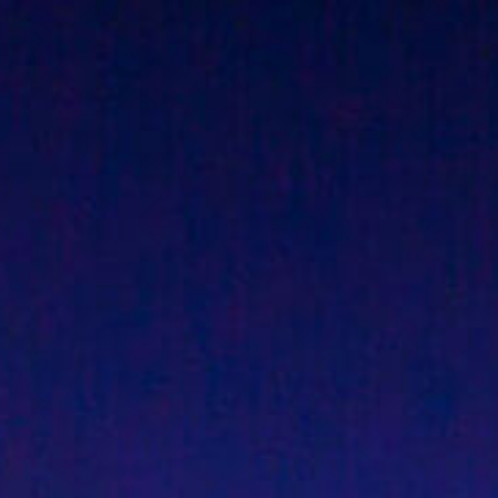
hjem
foredrag & shows
dj & underholdning
Kunst
om & kontakt
nyhedsbrev
blog