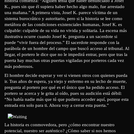
historia comienza: “Alguien tenía que haber denunciado a Josef
K., pues sin que él supiera haber hecho algo malo, fue arrestado
una mañana.” A primera vista, Josef K. parece víctima de un
sistema burocrático y autoritario, pero si la historia se lee como
metáfora de las condiciones existenciales humanas, Josef K. es
culpable: culpable de su vida no vivida y solitaria. La escena más
ilustrativa ocurre cuando Josef K. pregunta a un sacerdote si
puede “vivir fuera del proceso.” El sacerdote responde con la
parábola de un hombre del campo que buscó acceso al tribunal. Al
llegar, el portero le dice que no le impedirá entrar, pero que tras la
puerta hay muchas otras puertas vigiladas por porteros cada vez
más poderosos.
El hombre decide esperar y ver si vienen otros con quienes pueda
ir. Tras años de espera, ya viejo y enfermo en su lecho de muerte,
pregunta al portero por qué es el único que ha pedido acceso. El
portero se acerca y le grita al oído, pues su audición está débil:
“No había nadie más que tú que pudiera acceder aquí, porque esta
entrada era solo para ti. Ahora voy a cerrar esta puerta.”
La historia es conmovedora, pero ¿cómo encontrar nuestro
potencial, nuestro ser auténtico? ¿Cómo saber si nos hemos