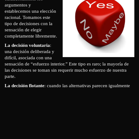
argumentos y
establecemos una elección
racional. Tomamos este
tipo de decisiones con la
sensación de elegir
completamente libremente.
La decisión voluntaria
:
una decisión deliberada y
difícil, asociada con una
sensación de “esfuerzo interior.” Este tipo es raro; la mayoría de
las decisiones se toman sin requerir mucho esfuerzo de nuestra
parte.
La decisión flotante
: cuando las alternativas parecen igualmente
buenas y nos cansamos o frustramos de tener que decidir.
Entonces decidimos dejándonos llevar por una corriente de
circunstancias externas aparentemente aleatorias.
La decisión impulsiva
: cuando nos sentimos incapaces de decidir
y la resolución parece tan aleatoria como en la decisión flotante.
Pero la decisión impulsiva proviene de dentro y tiene el carácter
de una reacción automática.