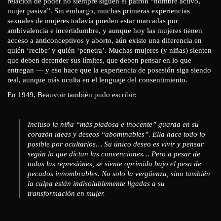
relación de poder no siempre siguen el patrón “hombre activo,
mujer pasiva”. Sin embargo, muchas primeras experiencias
sexuales de mujeres todavía pueden estar marcadas por
ambivalencia e incertidumbre, y aunque hoy las mujeres tienen
acceso a anticonceptivos y aborto, aún existe una diferencia en
quién ‘recibe’ y quién ‘penetra’. Muchas mujeres (y niñas) sienten
que deben defender sus límites, que deben pensar en lo que
entregan — y eso hace que la experiencia de posesión siga siendo
real, aunque más oculta en el lenguaje del consentimiento.
En 1949, Beauvoir también pudo escribir:
Incluso la niña “más piadosa e inocente” guarda en su
corazón ideas y deseos “abominables”. Ella hace todo lo
posible por ocultarlos… Su único deseo es vivir y pensar
según lo que dictan las convenciones… Pero a pesar de
todas las represiónes, se siente oprimida bajo el peso de
pecados innombrables. No solo la vergüenza, sino también
la culpa están indisolublemente ligadas a su
transformación en mujer.