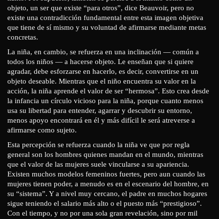
objeto, un ser que existe “para otros”, dice Beauvoir, pero no
existe una contradicción fundamental entre esta imagen objetiva
que tiene de sí mismo y su voluntad de afirmarse mediante metas
concretas.
La niña, en cambio, se refuerza en una inclinación — común a
todos los niños — a hacerse objeto. Le enseñan que si quiere
agradar, debe esforzarse en hacerlo, es decir, convertirse en un
objeto deseable. Mientras que el niño encuentra su valor en la
acción, la niña aprende el valor de ser “hermosa”. Esto crea desde
la infancia un círculo vicioso para la niña, porque cuanto menos
usa su libertad para entender, agarrar y descubrir su entorno,
menos apoyo encontrará en él y más difícil le será atreverse a
afirmarse como sujeto.
Esta percepción se refuerza cuando la niña ve que por regla
general son los hombres quienes mandan en el mundo, mientras
que el valor de las mujeres suele vincularse a su apariencia.
Existen muchos modelos femeninos fuertes, pero aun cuando las
mujeres tienen poder, a menudo es en el escenario del hombre, en
su “sistema”. Y a nivel muy cercano, el padre en muchos hogares
sigue teniendo el salario más alto o el puesto más “prestigioso”.
Con el tiempo, y no por una sola gran revelación, sino por mil