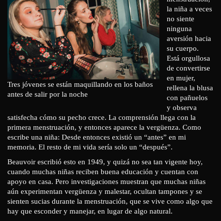
la niña a veces
no siente
ninguna
aversión hacia
su cuerpo.
Está orgullosa
de convertirse
en mujer,
Tres jóvenes se están maquillando en los baños
rellena la blusa
antes de salir por la noche
con pañuelos
y observa
satisfecha cómo su pecho crece. La comprensión llega con la
primera menstruación, y entonces aparece la vergüenza. Como
escribe una niña: Desde entonces existió un “antes” en mi
memoria. El resto de mi vida sería solo un “después”.
Beauvoir escribió esto en 1949, y quizá no sea tan vigente hoy,
cuando muchas niñas reciben buena educación y cuentan con
apoyo en casa. Pero investigaciones muestran que muchas niñas
aún experimentan vergüenza y malestar, ocultan tampones y se
sienten sucias durante la menstruación, que se vive como algo que
hay que esconder y manejar, en lugar de algo natural.